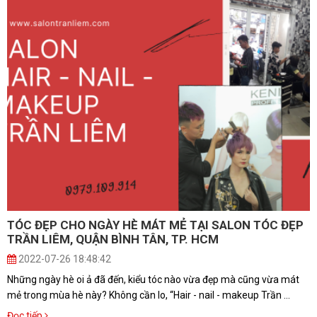
ĐĂNG KÝ TƯ VẤN
TÓC ĐẸP CHO NGÀY HÈ MÁT MẺ TẠI SALON TÓC ĐẸP
TRẦN LIÊM, QUẬN BÌNH TÂN, TP. HCM
2022-07-26 18:48:42
HOÀN THÀNH
Những ngày hè oi ả đã đến, kiểu tóc nào vừa đẹp mà cũng vừa mát
mẻ trong mùa hè này? Không cần lo, “Hair - nail - makeup Trần ...
Đăng ký tư vấn trực tiếp 24/7:
0979109914
Đọc tiếp