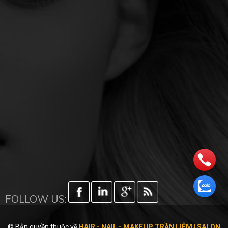
FOLLOW US:
© Bản quyền thuộc về
HAIR - NAIL - MAKEUP TRẦN LIÊM | SALON