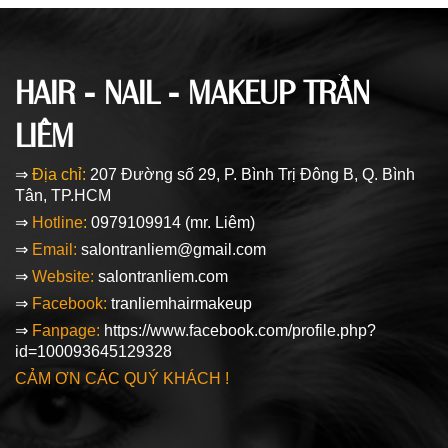
HAIR - NAIL - MAKEUP TRẦN
LIÊM
⇒
Địa chỉ:
207 Đường số 29, P. Bình Trị Đông B, Q. Bình
Tân, TP.HCM
⇒
Hotline
:
0979109914 (mr. Liêm)
⇒
Email:
salontranliem@gmail.com
⇒
Website:
salontranliem.com
⇒
Facebook:
tranliemhairmakeup
⇒
Fanpage:
https://www.facebook.com/profile.php?
id=100093645129328
CẢM ƠN CÁC QUÝ KHÁCH !