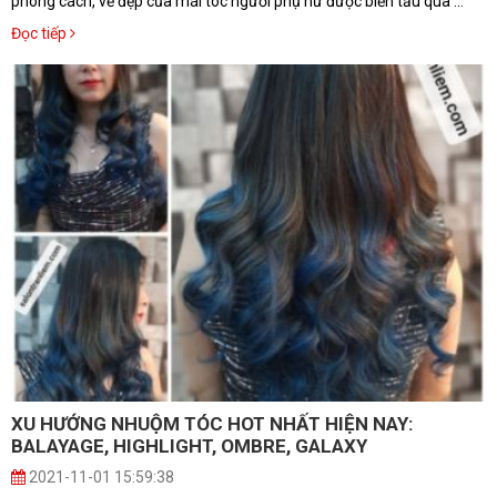
phong cách, vẻ đẹp của mái tóc người phụ nữ được biến tấu qua ...
Đọc tiếp
XU HƯỚNG NHUỘM TÓC HOT NHẤT HIỆN NAY:
BALAYAGE, HIGHLIGHT, OMBRE, GALAXY
2021-11-01 15:59:38