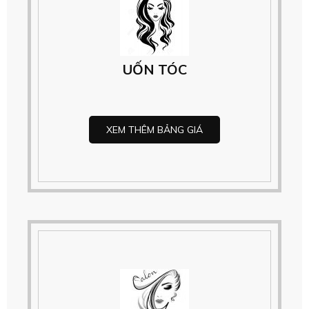
UỐN TÓC
XEM THÊM BẢNG GIÁ