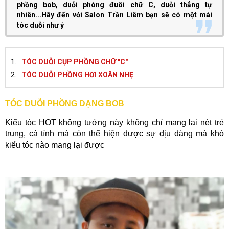
phồng bob, duỗi phòng đuôi chữ C, duỗi thẳng tự
nhiên...Hãy đến với Salon Trần Liêm bạn sẽ có một mái
tóc duỗi như ý
TÓC DUỖI CỤP PHỒNG CHỮ "C"
TÓC DUỖI PHỒNG HƠI XOĂN NHẸ
TÓC DUỖI PHỒNG DẠNG BOB
Kiểu tóc HOT không tưởng này không chỉ mang lại nét trẻ
trung, cá tính mà còn thể hiện được sự dịu dàng mà khó
kiểu tóc nào mang lại được