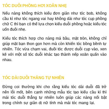
TÓC DUỖI PHỒNG HƠI XOĂN NHẸ
Nếu nàng không thích kiểu đơn giản như tóc bob, không
cầu kì như tóc ngang vai hay không dài như tóc cụp phồng
chữ C thì bạn có thể lựa chọn kiểu duỗi phồng hoặc kiểu tóc
uốn đuôi nhẹ.
Kiểu tóc thích hợp cho nàng má bầu, mặt tròn, không chỉ
giúp mặt bạn thon gọn hơn mà còn khiến tóc bồng bềnh tự
nhiên. Tóc vừa chạm vai, đuôi tóc được duỗi cụp vào, xen
kẽ với một số tóc duỗi khác tạo thành nếp xoăn quấn vào
nhau.
TÓC DÀI DUỖI THẲNG TỰ NHIÊN
Đừng coi thường khi cho rằng kiểu tóc dài duỗi đã trở
nên lỗi mốt, bên cạnh những mẫu tóc tạo kiểu cầu kì thì
mái tóc duỗi thẳng tự nhiên luôn giúp các nàng nổi bật
trong chính sự giản dị nữ tính mà mái tóc mang lại.