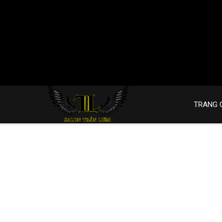
TRANG 
Trang chủ
PHỤC HỒI TÓC CHUYÊN SÂU