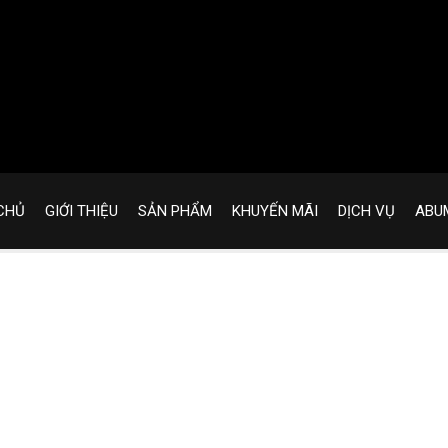
CHỦ
GIỚI THIỆU
SẢN PHẨM
KHUYẾN MÃI
DỊCH VỤ
ABU
PHỤC HỒI TÓC CHUYÊN SÂU